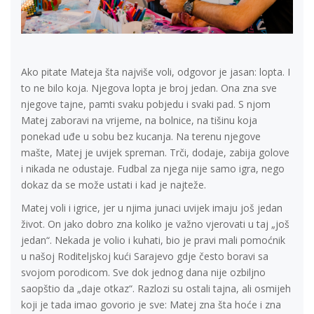
Ako pitate Mateja šta najviše voli, odgovor je jasan: lopta. I
to ne bilo koja. Njegova lopta je broj jedan. Ona zna sve
njegove tajne, pamti svaku pobjedu i svaki pad. S njom
Matej zaboravi na vrijeme, na bolnice, na tišinu koja
ponekad uđe u sobu bez kucanja. Na terenu njegove
mašte, Matej je uvijek spreman. Trči, dodaje, zabija golove
i nikada ne odustaje. Fudbal za njega nije samo igra, nego
dokaz da se može ustati i kad je najteže.
Matej voli i igrice, jer u njima junaci uvijek imaju još jedan
život. On jako dobro zna koliko je važno vjerovati u taj „još
jedan“. Nekada je volio i kuhati, bio je pravi mali pomoćnik
u našoj Roditeljskoj kući Sarajevo gdje često boravi sa
svojom porodicom. Sve dok jednog dana nije ozbiljno
saopštio da „daje otkaz“. Razlozi su ostali tajna, ali osmijeh
koji je tada imao govorio je sve: Matej zna šta hoće i zna