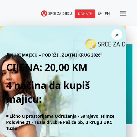
EN
DONATE
×
🎗 KUPI MAJICU – PODRŽI „ZLATNI KRUG 2026“
CIJENA: 20,00 KM
4 načina da kupiš
majicu:
◾️ Lično u prostorijama Udruženja - Sarajevo, Himze
Polovine 21 - Tuzla dr. Ibre Pašića bb, u krugu UKC
Tuzla