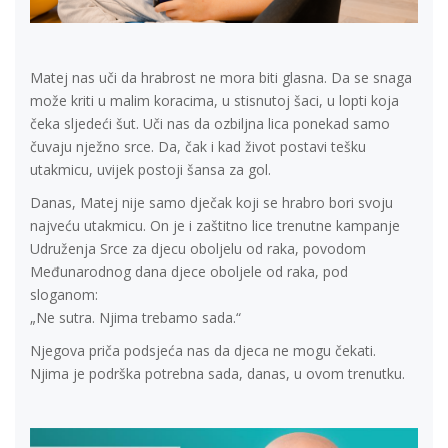
Matej nas uči da hrabrost ne mora biti glasna. Da se snaga
može kriti u malim koracima, u stisnutoj šaci, u lopti koja
čeka sljedeći šut. Uči nas da ozbiljna lica ponekad samo
čuvaju nježno srce. Da, čak i kad život postavi tešku
utakmicu, uvijek postoji šansa za gol.
Danas, Matej nije samo dječak koji se hrabro bori svoju
najveću utakmicu. On je i zaštitno lice trenutne kampanje
Udruženja Srce za djecu oboljelu od raka, povodom
Međunarodnog dana djece oboljele od raka, pod
sloganom:
„Ne sutra. Njima trebamo sada.“
Njegova priča podsjeća nas da djeca ne mogu čekati.
Njima je podrška potrebna sada, danas, u ovom trenutku.