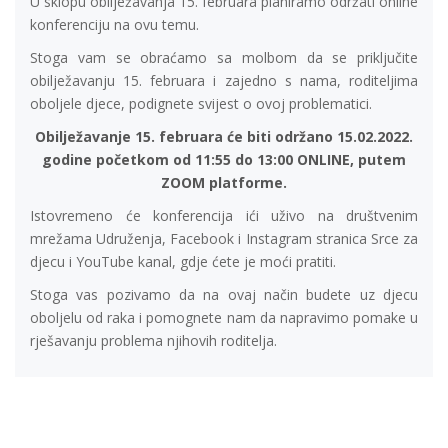
U sklopu obilježavanja 15. februara planiramo održati online
konferenciju na ovu temu.
Stoga vam se obraćamo sa molbom da se priključite
obilježavanju 15. februara i zajedno s nama, roditeljima
oboljele djece, podignete svijest o ovoj problematici.
Obilježavanje 15. februara će biti održano 15.02.2022.
godine početkom od 11:55 do 13:00 ONLINE, putem
ZOOM platforme.
Istovremeno će konferencija ići uživo na društvenim
mrežama Udruženja, Facebook i Instagram stranica Srce za
djecu i YouTube kanal, gdje ćete je moći pratiti.
Stoga vas pozivamo da na ovaj način budete uz djecu
oboljelu od raka i pomognete nam da napravimo pomake u
rješavanju problema njihovih roditelja.