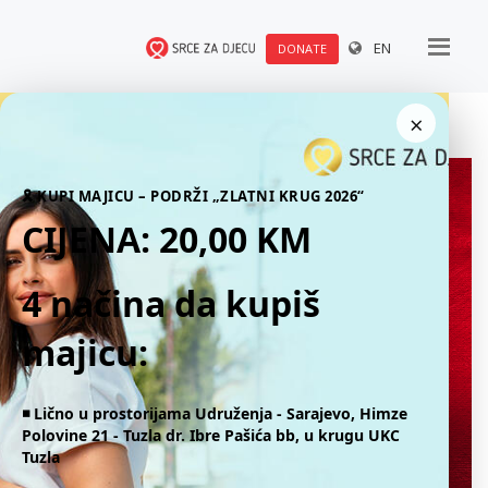
EN
DONATE
×
🎗 KUPI MAJICU – PODRŽI „ZLATNI KRUG 2026“
CIJENA: 20,00 KM
4 načina da kupiš
majicu:
◾️ Lično u prostorijama Udruženja - Sarajevo, Himze
Polovine 21 - Tuzla dr. Ibre Pašića bb, u krugu UKC
Tuzla