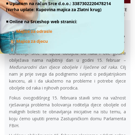
◾️ Uplatom na račun Srce d.o.o.: 3387302220478214
(svrha uplate: Kupovina majica za Zlatni krug)
DONATE
ONLINE
RODITELJSKA P(R)ATNJA
◾️ Online na Srceshop web stranici:
13.02.2022.
👕
Majice za odrasle
„Odsustvo sa radnog mjesta i bolovanje roditelja djece
👕
Majica za djecu
oboljele od malignih bolesti tokom njihovog liječenja“
Udruženje Srce za djecu oboljelu od raka i ove godine
obilježava nama najbitniji dan u godini 15. februar –
Međunarodni dan djece oboljele i liječene od raka.
Cilj
nam je prije svega da podignemo svijest o pedijatrijskom
kanceru, ali i da ukažemo na probleme i potrebe djece
oboljele od raka i njihovih porodica.
Fokus ovogodišnjeg 15. februara stavili smo na važnost
rješavanja problema bolovanja roditelja djece oboljele od
malignih bolesti te obnavljanja inicijative na istu temu, a
koju ćemo uputiti prema Zastupničkom domu Parlamenta
FBiH.