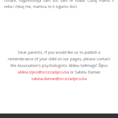
Omare, najponosnija sam što sam te rodila. Čuvaj mamu s
neba i čekaj me, mamica će ti sigurno doći.
Dear parents, If you would like us to publish a
remembrance of your child on our pages, please contact
the Association’s psychologists: Aldinu Selimagić-Šljivo
aldina.sljivo@srcezadjecu.ba
or Sabinu Duman
sabina.duman@srcezadjecu.ba