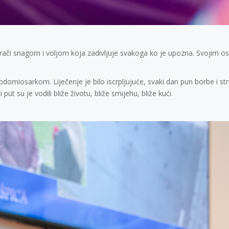
rači snagom i voljom koja zadivljuje svakoga ko je upozna. Svojim osm
rabdomiosarkom. Liječenje je bilo iscrpljujuće, svaki dan pun borbe i
 put su je vodili bliže životu, bliže smijehu, bliže kući.