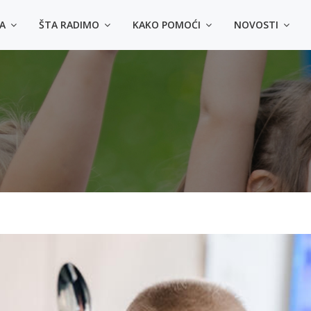
MA
ŠTA RADIMO
KAKO POMOĆI
NOVOSTI
4 načina da kupiš majic
◾️ Lično u prostorijama Udruženja - Sarajevo, Himze 
- Tuzla dr. Ibre Pašića bb, u krugu UKC Tuzla
◾️ Uplatom na račun Srce d.o.o.: 3387302220478214 (s
uplate: Kupovina majica za Zlatni krug)
◾️ Online na Srceshop web stranici:
👕
Majice za odrasle
👕
Majica za djecu