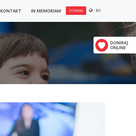
BS
KONTAKT
IN MEMORIAM
DONIRAJ
u:
×
Polovine 21
DONIRAJ
ONLINE
vrha