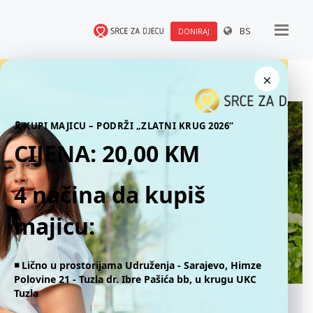
BS
DONIRAJ
×
🎗 KUPI MAJICU – PODRŽI „ZLATNI KRUG 2026“
CIJENA: 20,00 KM
4 načina da kupiš
majicu:
◾️ Lično u prostorijama Udruženja - Sarajevo, Himze
Polovine 21 - Tuzla dr. Ibre Pašića bb, u krugu UKC
Tuzla