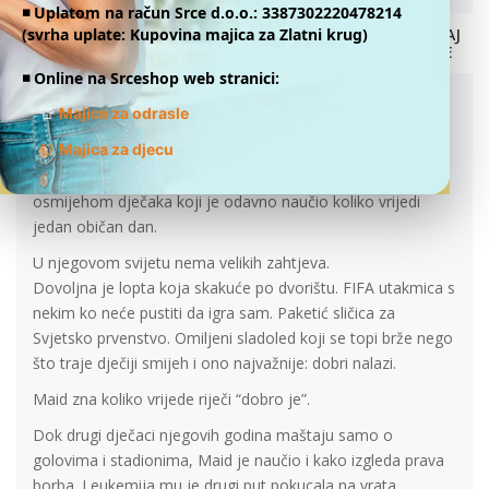
MAID - SIMBOL KAKO HRABROST NEMA
◾️ Uplatom na račun Srce d.o.o.: 3387302220478214
GODINE
(svrha uplate: Kupovina majica za Zlatni krug)
DONIRAJ
ONLINE
26.05.2026.
◾️ Online na Srceshop web stranici:
Maid Karagić ima osam godina.
👕
Majice za odrasle
Osam proljeća, osam zima, osam rođendanskih svjećica i
👕
Majica za djecu
dvije velike životne bitke koje ni mnogi odrasli ne bi znali
nositi na svojim leđima. Maid ih nosi tiho, hrabro, sa
osmijehom dječaka koji je odavno naučio koliko vrijedi
jedan običan dan.
U njegovom svijetu nema velikih zahtjeva.
Dovoljna je lopta koja skakuće po dvorištu. FIFA utakmica s
nekim ko neće pustiti da igra sam. Paketić sličica za
Svjetsko prvenstvo. Omiljeni sladoled koji se topi brže nego
što traje dječiji smijeh i ono najvažnije: dobri nalazi.
Maid zna koliko vrijede riječi “dobro je”.
Dok drugi dječaci njegovih godina maštaju samo o
golovima i stadionima, Maid je naučio i kako izgleda prava
borba. Leukemija mu je drugi put pokucala na vrata