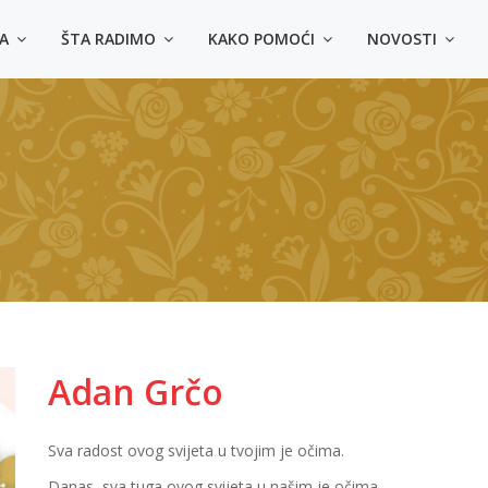
MA
ŠTA RADIMO
KAKO POMOĆI
NOVOSTI
Adan Grčo
Sva radost ovog svijeta u tvojim je očima.
Danas, sva tuga ovog svijeta u našim je očima.