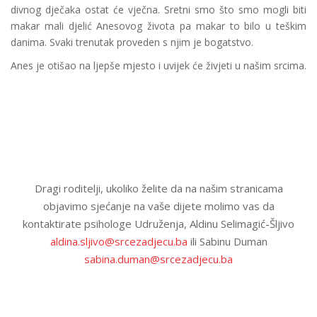
divnog dječaka ostat će vječna. Sretni smo što smo mogli biti
makar mali djelić Anesovog života pa makar to bilo u teškim
danima. Svaki trenutak proveden s njim je bogatstvo.
Anes je otišao na ljepše mjesto i uvijek će živjeti u našim srcima.
Dragi roditelji, ukoliko želite da na našim stranicama
objavimo sjećanje na vaše dijete molimo vas da
kontaktirate psihologe Udruženja, Aldinu Selimagić-Šljivo
aldina.sljivo@srcezadjecu.ba
ili Sabinu Duman
sabina.duman@srcezadjecu.ba