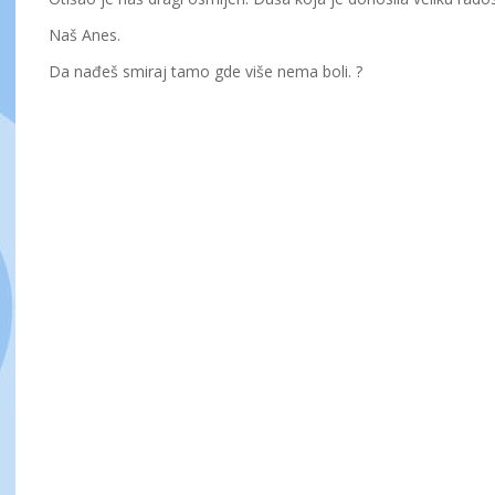
Naš Anes.
Da nađeš smiraj tamo gde više nema boli. ?