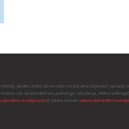
roditelji, ukoliko želite da na našim stranicama objavimo sjećanje 
 molimo vas da kontaktirate psihologe Udruženja, Aldinu Selimagić
a.sljivo@srcezadjecu.ba
ili Sabinu Duman
sabina.duman@srcezadje