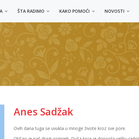
MA
ŠTA RADIMO
KAKO POMOĆI
NOVOSTI
Anes Sadžak
Ovih dana tuga se uvukla u mnoge živote kroz sve pore.
Otišao je naš dragi osmijeh. Duša koja je donosila veliku rados