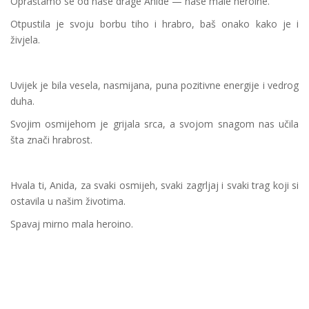
Opraštamo se od naše drage Anide — naše male heroine.
Otpustila je svoju borbu tiho i hrabro, baš onako kako je i
živjela.
Uvijek je bila vesela, nasmijana, puna pozitivne energije i vedrog
duha.
Svojim osmijehom je grijala srca, a svojom snagom nas učila
šta znači hrabrost.
Hvala ti, Anida, za svaki osmijeh, svaki zagrljaj i svaki trag koji si
ostavila u našim životima.
Spavaj mirno mala heroino.