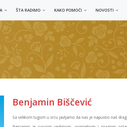
MA
ŠTA RADIMO
KAKO POMOĆI
NOVOSTI
Benjamin Biščević
Sa velikom tugom u srcu javljamo da nas je napustio naš dragi 
Benjamin je svojom vedrinom, osmijehom i snagom ostavio