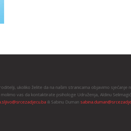
roditelji, ukoliko želite da na našim stranicama objavimo sjećanje 
 molimo vas da kontaktirate psihologe Udruženja, Aldinu Selimagić
a.sljivo@srcezadjecu.ba
ili Sabinu Duman
sabina.duman@srcezadje