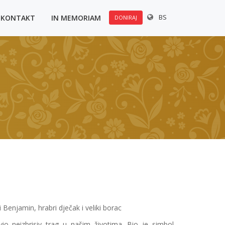
BS
KONTAKT
IN MEMORIAM
DONIRAJ
Benjamin, hrabri dječak i veliki borac
 neizbrisiv trag u našim životima. Bio je simbol