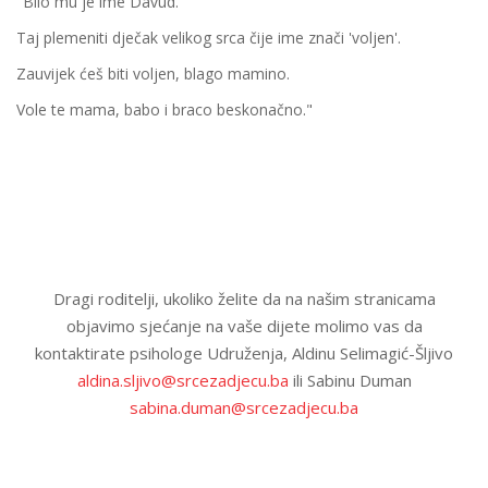
"Bilo mu je ime Davud.
Taj plemeniti dječak velikog srca čije ime znači 'voljen'.
Zauvijek ćeš biti voljen, blago mamino.
Vole te mama, babo i braco beskonačno."
Dragi roditelji, ukoliko želite da na našim stranicama
objavimo sjećanje na vaše dijete molimo vas da
kontaktirate psihologe Udruženja, Aldinu Selimagić-Šljivo
aldina.sljivo@srcezadjecu.ba
ili Sabinu Duman
sabina.duman@srcezadjecu.ba