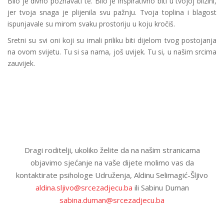
Bilo je divno poznavati te. Bilo je inspirativno biti u tvojoj blizini,
jer tvoja snaga je plijenila svu pažnju. Tvoja toplina i blagost
ispunjavale su mirom svaku prostoriju u koju kročiš.
Sretni su svi oni koji su imali priliku biti dijelom tvog postojanja
na ovom svijetu. Tu si sa nama, još uvijek. Tu si, u našim srcima
zauvijek.
Dragi roditelji, ukoliko želite da na našim stranicama
objavimo sjećanje na vaše dijete molimo vas da
kontaktirate psihologe Udruženja, Aldinu Selimagić-Šljivo
aldina.sljivo@srcezadjecu.ba
ili Sabinu Duman
sabina.duman@srcezadjecu.ba