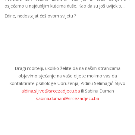
osjećamo u najdubljim kutcima duše. Kao da su još uvijek tu...
Edine, nedostajat ćeš ovom svijetu ?
Dragi roditelji, ukoliko želite da na našim stranicama
objavimo sjećanje na vaše dijete molimo vas da
kontaktirate psihologe Udruženja, Aldinu Selimagić-Šljivo
aldina.sljivo@srcezadjecu.ba
ili Sabinu Duman
sabina.duman@srcezadjecu.ba