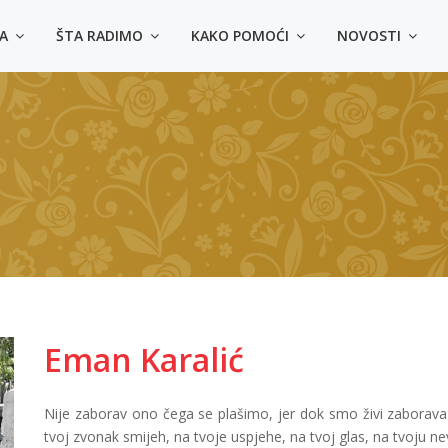
MA
ŠTA RADIMO
KAKO POMOĆI
NOVOSTI
Eman Karalić
Nije zaborav ono čega se plašimo, jer dok smo živi zabora
tvoj zvonak smijeh, na tvoje uspjehe, na tvoj glas, na tvoju n