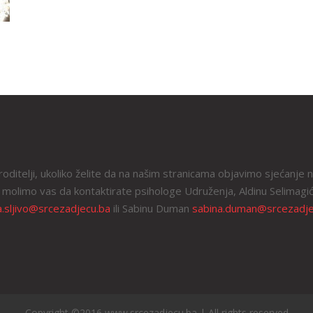
roditelji, ukoliko želite da na našim stranicama objavimo sjećanje 
 molimo vas da kontaktirate psihologe Udruženja, Aldinu Selimagić
a.sljivo@srcezadjecu.ba
ili Sabinu Duman
sabina.duman@srcezadje
Copyright ©2016 www.srcezadjecu.ba | All rights reserved