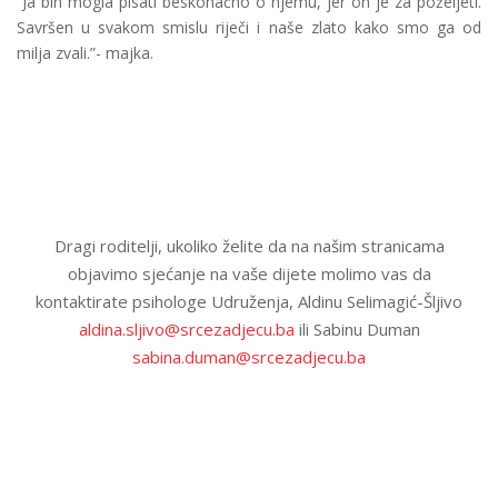
“Ja bih mogla pisati beskonačno o njemu, jer on je za poželjeti.
Savršen u svakom smislu riječi i naše zlato kako smo ga od
milja zvali.”- majka.
Dragi roditelji, ukoliko želite da na našim stranicama
objavimo sjećanje na vaše dijete molimo vas da
kontaktirate psihologe Udruženja, Aldinu Selimagić-Šljivo
aldina.sljivo@srcezadjecu.ba
ili Sabinu Duman
sabina.duman@srcezadjecu.ba