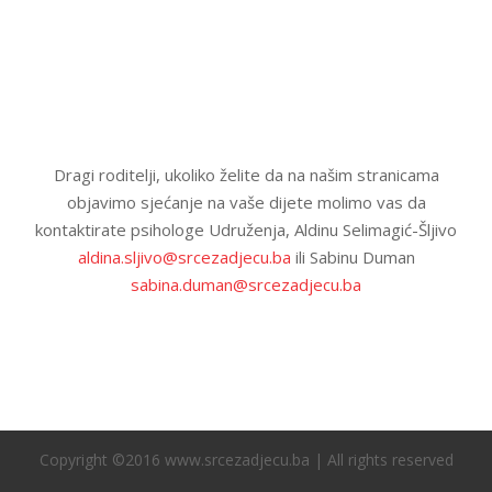
Dragi roditelji, ukoliko želite da na našim stranicama
objavimo sjećanje na vaše dijete molimo vas da
kontaktirate psihologe Udruženja, Aldinu Selimagić-Šljivo
aldina.sljivo@srcezadjecu.ba
ili Sabinu Duman
sabina.duman@srcezadjecu.ba
Copyright ©2016 www.srcezadjecu.ba | All rights reserved