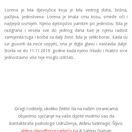
Lorena je bila djevojčica koja je bila vedrog duha, brižna,
pažljiva, jedinstvena. Lorena je imala crnu kosu, smeđe oči i
najljepši osmijeh. Njeno djetinjstvo pamtim po jedinstvu. Bila je
razigrana i vesela sve do jednog dana kad je njenu radost
zamijenila tuga i borba za dalji život. Bila je veliki borac. Kada su
svi govorili da neće uspjeti, ona je digla glavu i nastavila dalje.
Borila se do 11.11.2019. godine kada njeno mlado i hrabro srce
jednostavno više nije moglo izdržati...
Dragi roditelji, ukoliko želite da na našim stranicama
objavimo sjećanje na vaše dijete molimo vas da
kontaktirate psihologe Udruženja, Aldinu Selimagić-Šljivo
aldina.sljivo@srcezadjecu.ba
ili Sabinu Duman