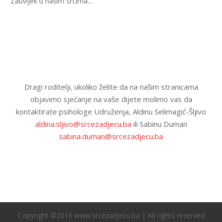
"Zauvijek u našim srcima..."
Dragi roditelji, ukoliko želite da na našim stranicama
objavimo sjećanje na vaše dijete molimo vas da
kontaktirate psihologe Udruženja, Aldinu Selimagić-Šljivo
aldina.sljivo@srcezadjecu.ba
ili Sabinu Duman
sabina.duman@srcezadjecu.ba
Copyright ©2016 www.srcezadjecu.ba | All rights reserved