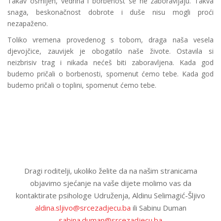
Takav osmijeh, vedrina i borbenost se ne zaboravljaju. Takva
snaga, beskonačnost dobrote i duše nisu mogli proći
nezapaženo.
Toliko vremena provedenog s tobom, draga naša vesela
djevojčice, zauvijek je obogatilo naše živote. Ostavila si
neizbrisiv trag i nikada nećeš biti zaboravljena. Kada god
budemo pričali o borbenosti, spomenut ćemo tebe. Kada god
budemo pričali o toplini, spomenut ćemo tebe.
Dragi roditelji, ukoliko želite da na našim stranicama
objavimo sjećanje na vaše dijete molimo vas da
kontaktirate psihologe Udruženja, Aldinu Selimagić-Šljivo
aldina.sljivo@srcezadjecu.ba
ili Sabinu Duman
sabina.duman@srcezadjecu.ba