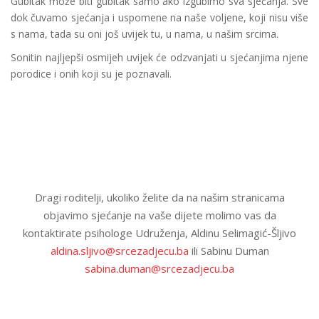
Gubitak može biti gubitak samo ako izgubimo sva sjećanja. Sve
dok čuvamo sjećanja i uspomene na naše voljene, koji nisu više
s nama, tada su oni još uvijek tu, u nama, u našim srcima.
Sonitin najljepši osmijeh uvijek će odzvanjati u sjećanjima njene
porodice i onih koji su je poznavali.
Dragi roditelji, ukoliko želite da na našim stranicama
objavimo sjećanje na vaše dijete molimo vas da
kontaktirate psihologe Udruženja, Aldinu Selimagić-Šljivo
aldina.sljivo@srcezadjecu.ba
ili Sabinu Duman
sabina.duman@srcezadjecu.ba